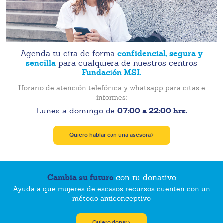
confidencial, segura y
Agenda tu cita de forma
sencilla
para cualquiera de nuestros centros
Fundación MSI.
Horario de atención telefónica y whatsapp para citas e
informes:
07:00 a 22:00 hrs.
Lunes a domingo de
Quiero hablar con una asesora
Cambia su futuro
con tu donativo
Ayuda a que mujeres de escasos recursos cuenten con un
método anticonceptivo
Quiero donar