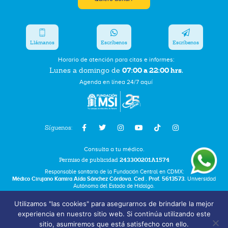
Llámanos
Escríbenos
Escríbenos
Horario de atención para citas e informes:
07:00 a 22:00 hrs.
Lunes a domingo de
Agenda en línea 24/7 aquí
Síguenos:
Consulta a tu médico.
Permiso de publicidad
243300201A1574
Responsable sanitario de la Fundación Central en CDMX:
Médico Cirujano Kamira Aída Sánchez Córdova. Ced . Prof. 5613573.
Universidad
Autónoma del Estado de Hidalgo.
Utilizamos "las cookies" para asegurarnos de brindarle la mejor
Bolsa de Trabajo
experiencia en nuestro sitio web. Si continúa utilizando este
Términos y Condiciones
sitio, asumiremos que está satisfecho con ello.