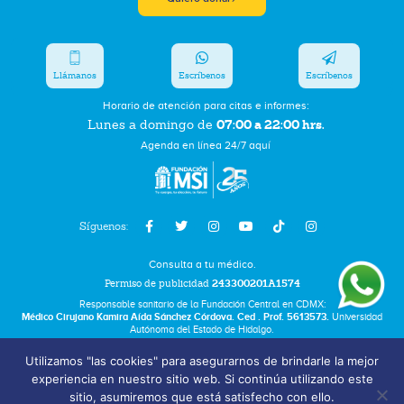
Llámanos
Escríbenos
Escríbenos
Horario de atención para citas e informes:
07:00 a 22:00 hrs.
Lunes a domingo de
Agenda en línea 24/7 aquí
Síguenos:
Consulta a tu médico.
Permiso de publicidad
243300201A1574
Responsable sanitario de la Fundación Central en CDMX:
Médico Cirujano Kamira Aída Sánchez Córdova. Ced . Prof. 5613573.
Universidad
Autónoma del Estado de Hidalgo.
Utilizamos "las cookies" para asegurarnos de brindarle la mejor
Bolsa de Trabajo
experiencia en nuestro sitio web. Si continúa utilizando este
Términos y Condiciones
sitio, asumiremos que está satisfecho con ello.