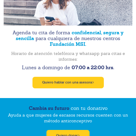
confidencial, segura y
Agenda tu cita de forma
sencilla
para cualquiera de nuestros centros
Fundación MSI.
Horario de atención telefónica y whatsapp para citas e
informes:
07:00 a 22:00 hrs.
Lunes a domingo de
Quiero hablar con una asesora
Cambia su futuro
con tu donativo
Ayuda a que mujeres de escasos recursos cuenten con un
método anticonceptivo
Quiero donar