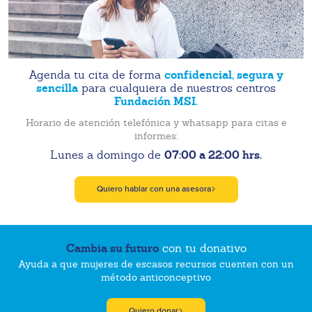
confidencial, segura y
Agenda tu cita de forma
sencilla
para cualquiera de nuestros centros
Fundación MSI.
Horario de atención telefónica y whatsapp para citas e
informes:
07:00 a 22:00 hrs.
Lunes a domingo de
Quiero hablar con una asesora
Cambia su futuro
con tu donativo
Ayuda a que mujeres de escasos recursos cuenten con un
método anticonceptivo
Quiero donar