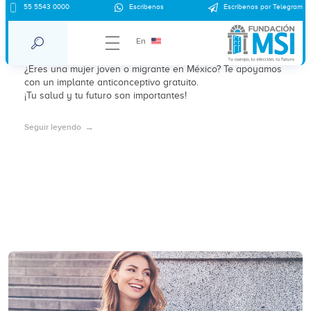
55 5543 0000
Escríbenos
Escríbenos por Telegram
Protege tu presente: implante
anticonceptivo gratuito
En
¿Eres una mujer joven o migrante en México? Te apoyamos
con un implante anticonceptivo gratuito.
¡Tu salud y tu futuro son importantes!
Seguir leyendo