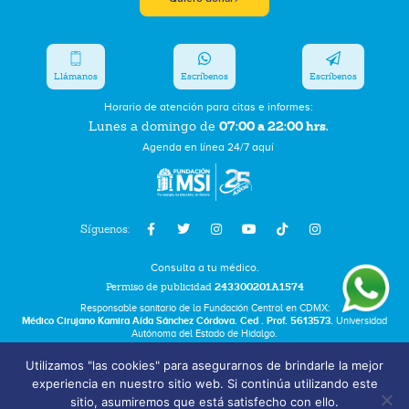
Llámanos
Escríbenos
Escríbenos
Horario de atención para citas e informes:
07:00 a 22:00 hrs.
Lunes a domingo de
Agenda en línea 24/7 aquí
Síguenos:
Consulta a tu médico.
Permiso de publicidad
243300201A1574
Responsable sanitario de la Fundación Central en CDMX:
Médico Cirujano Kamira Aída Sánchez Córdova. Ced . Prof. 5613573.
Universidad
Autónoma del Estado de Hidalgo.
Utilizamos "las cookies" para asegurarnos de brindarle la mejor
Bolsa de Trabajo
experiencia en nuestro sitio web. Si continúa utilizando este
Términos y Condiciones
sitio, asumiremos que está satisfecho con ello.