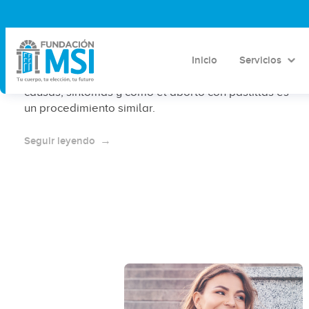
Qué es un aborto espontáneo
Inicio
Servicios
El aborto espontáneo es la pérdida natural de un
embarazo antes de las 20 semanas. Descubre sus
causas, síntomas y cómo el aborto con pastillas es
un procedimiento similar.
Seguir leyendo