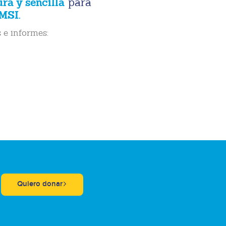
ura y sencilla
para
MSI.
 e informes:
Quiero donar