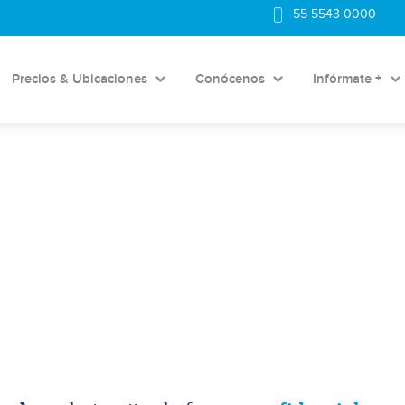
55 5543 0000
Precios & Ubicaciones
Conócenos
Infórmate +