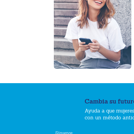
Cambia su futur
Ayuda a que mujeres
con un método anti
Síguenos: