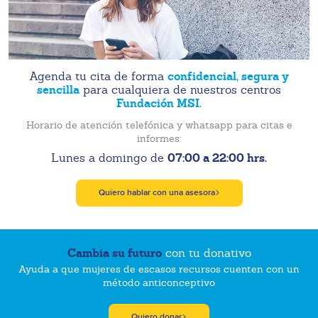
confidencial, segura y
Agenda tu cita de forma
sencilla
para cualquiera de nuestros centros
Fundación MSI.
Horario de atención telefónica y whatsapp para citas e
informes:
07:00 a 22:00 hrs.
Lunes a domingo de
Quiero hablar con una asesora
Cambia su futuro
con tu donativo
Ayuda a que mujeres de escasos recursos cuenten con un
método anticonceptivo
Quiero donar