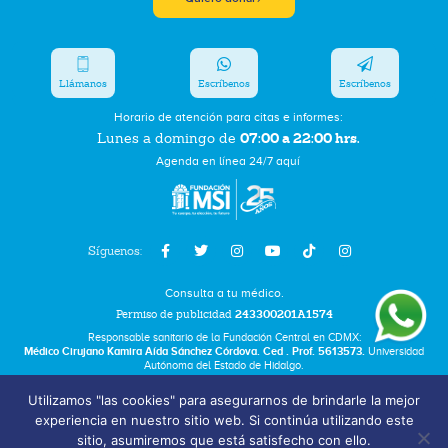
Llámanos
Escríbenos
Escríbenos
Horario de atención para citas e informes:
07:00 a 22:00 hrs.
Lunes a domingo de
Agenda en línea 24/7 aquí
Síguenos:
Consulta a tu médico.
Permiso de publicidad
243300201A1574
Responsable sanitario de la Fundación Central en CDMX:
Médico Cirujano Kamira Aída Sánchez Córdova. Ced . Prof. 5613573.
Universidad
Autónoma del Estado de Hidalgo.
Utilizamos "las cookies" para asegurarnos de brindarle la mejor
Bolsa de Trabajo
experiencia en nuestro sitio web. Si continúa utilizando este
Términos y Condiciones
sitio, asumiremos que está satisfecho con ello.