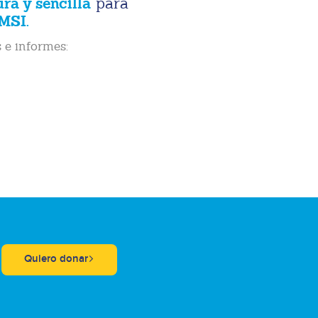
ura y sencilla
para
MSI.
 e informes:
Quiero donar