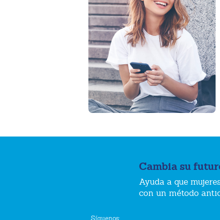
Cambia su futur
Ayuda a que mujeres
con un método anti
Síguenos: