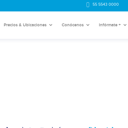
55 5543 0000
Precios & Ubicaciones
Conócenos
Infórmate +