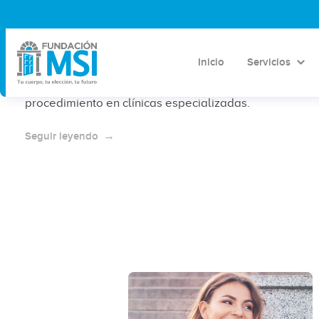
¿Cuánto cuesta el SIU Kyleena?
Precio Chiapas 2026
Inicio
Servicios
Precio del SIU Kyleena en Chiapas en 2026, factores
que influyen en el costo y qué incluye el
procedimiento en clínicas especializadas.
Seguir leyendo