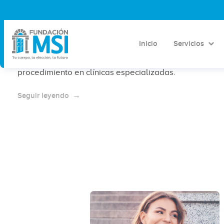
¿Cuánto cuesta el SIU Kyleena?
Precio Tijuana 2026
Inicio
Servicios
Precio del SIU Kyleena en Tijuana en 2026, factores
que influyen en el costo y qué incluye el
procedimiento en clínicas especializadas.
Seguir leyendo