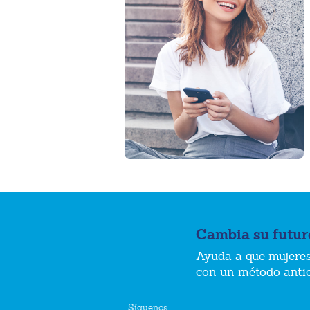
Cambia su futur
Ayuda a que mujeres
con un método anti
Síguenos: