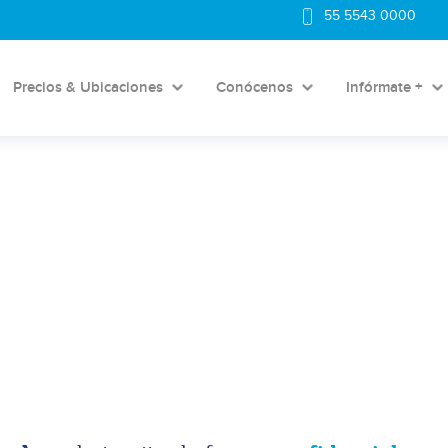
55 5543 0000
Precios & Ubicaciones
Conócenos
Infórmate +