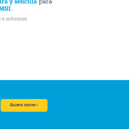
ura y sencilla
para
MSI.
 e informes:
Quiero donar