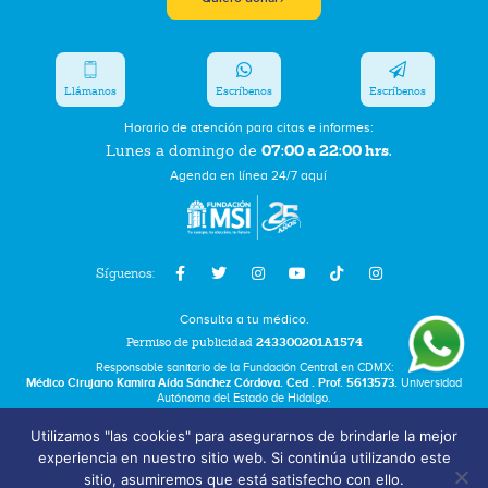
Llámanos
Escríbenos
Escríbenos
Horario de atención para citas e informes:
07:00 a 22:00 hrs.
Lunes a domingo de
Agenda en línea 24/7 aquí
Síguenos:
Consulta a tu médico.
Permiso de publicidad
243300201A1574
Responsable sanitario de la Fundación Central en CDMX:
Médico Cirujano Kamira Aída Sánchez Córdova. Ced . Prof. 5613573.
Universidad
Autónoma del Estado de Hidalgo.
Utilizamos "las cookies" para asegurarnos de brindarle la mejor
Bolsa de Trabajo
experiencia en nuestro sitio web. Si continúa utilizando este
Términos y Condiciones
sitio, asumiremos que está satisfecho con ello.