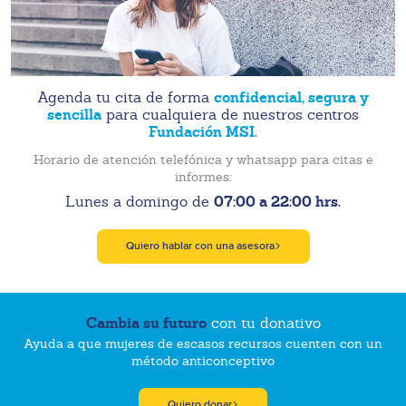
confidencial, segura y
Agenda tu cita de forma
sencilla
para cualquiera de nuestros centros
Fundación MSI.
Horario de atención telefónica y whatsapp para citas e
informes:
07:00 a 22:00 hrs.
Lunes a domingo de
Quiero hablar con una asesora
Cambia su futuro
con tu donativo
Ayuda a que mujeres de escasos recursos cuenten con un
método anticonceptivo
Quiero donar