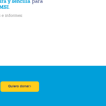
ura y sencilla
para
MSI.
 e informes:
Quiero donar