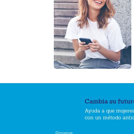
Cambia su futur
Ayuda a que mujeres
con un método anti
Síguenos: