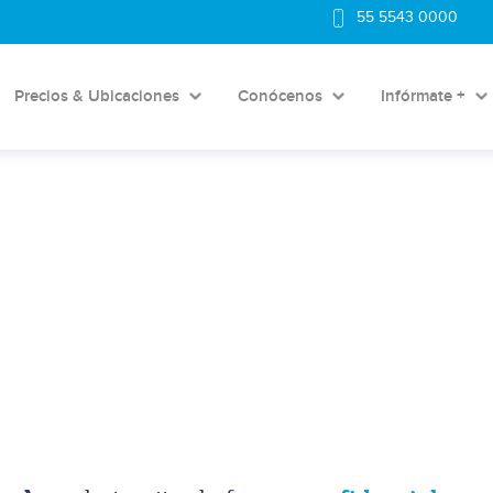
55 5543 0000
Precios & Ubicaciones
Conócenos
Infórmate +