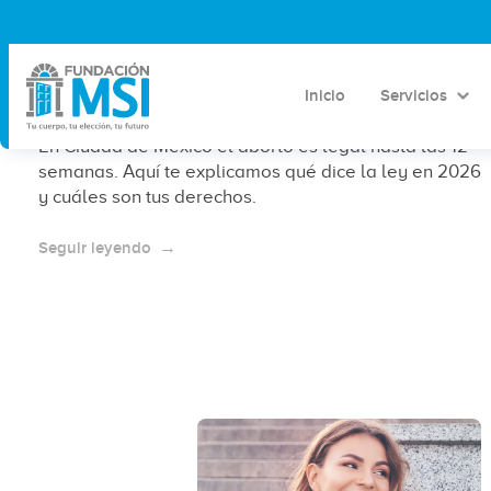
¿Es legal abortar en la Ciudad de
México en 2026? Marco legal y
derechos vigentes
Inicio
Servicios
En Ciudad de México el aborto es legal hasta las 12
semanas. Aquí te explicamos qué dice la ley en 2026
y cuáles son tus derechos.
Seguir leyendo