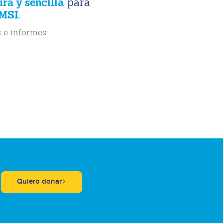
ura y sencilla
para
MSI.
 e informes:
Quiero donar