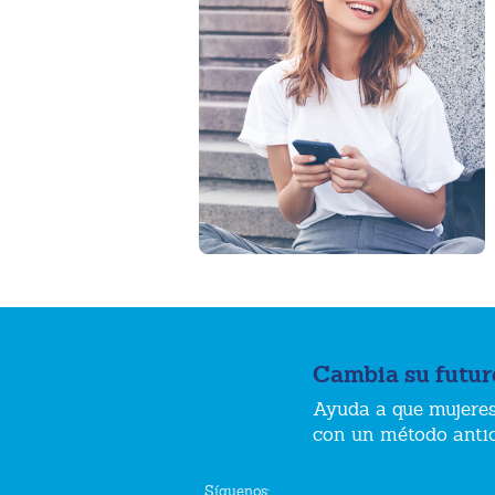
Cambia su futur
Ayuda a que mujeres
con un método anti
Síguenos: