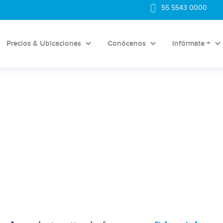
55 5543 0000
Precios & Ubicaciones
Conócenos
Infórmate +