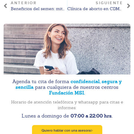
ANTERIOR
SIGUIENTE
Beneficios del semen: mitos y verdades
Clínica de aborto en CDMX: Conoce nuestra clínica en Pedregal
confidencial, segura y
Agenda tu cita de forma
sencilla
para cualquiera de nuestros centros
Fundación MSI.
Horario de atención telefónica y whatsapp para citas e
informes:
07:00 a 22:00 hrs.
Lunes a domingo de
Quiero hablar con una asesora