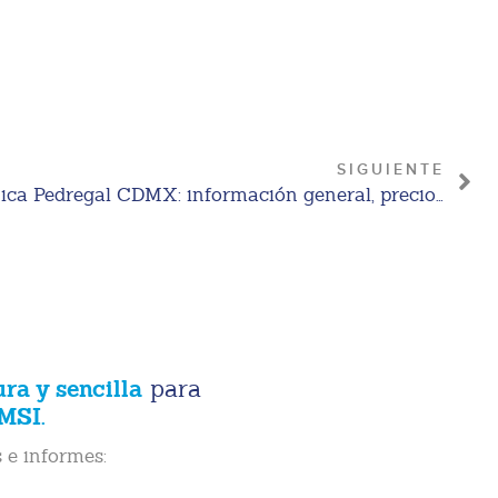
SIGUIENTE
Aborto con pastillas en clínica Pedregal CDMX: información general, precios 2026 y marco legal
ura y sencilla
para
MSI.
 e informes: