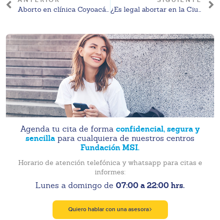
ANTERIOR
SIGUIENTE
Aborto en clínica Coyoacán CDMX: opciones legales y orientación médica general
¿Es legal abortar en la Ciudad de México en 2026? Marco legal y derechos vigentes
confidencial, segura y
Agenda tu cita de forma
sencilla
para cualquiera de nuestros centros
Fundación MSI.
Horario de atención telefónica y whatsapp para citas e
informes:
07:00 a 22:00 hrs.
Lunes a domingo de
Quiero hablar con una asesora