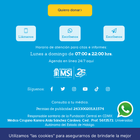
Quiero donar
Llámanos
Escríbenos
Escríbenos
Horario de atención para citas e informes:
07:00 a 22:00 hrs.
Lunes a domingo de
Agenda en línea 24/7 aquí
Síguenos:
Consulta a tu médico.
Permiso de publicidad
243300201A1574
Responsable sanitario de la Fundación Central en CDMX:
Médico Cirujano Kamira Aída Sánchez Córdova. Ced . Prof. 5613573.
Universidad
Autónoma del Estado de Hidalgo.
Utilizamos "las cookies" para asegurarnos de brindarle la mejor
Bolsa de Trabajo