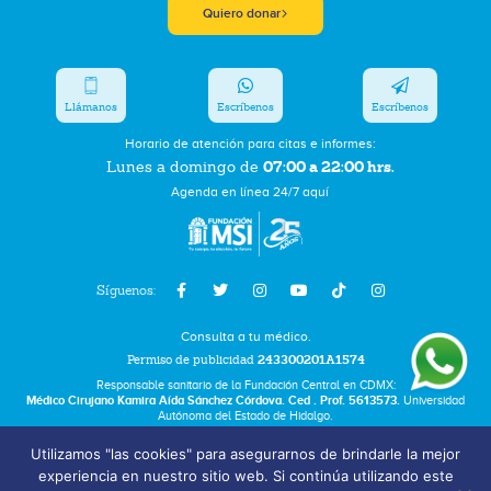
Quiero donar
Llámanos
Escríbenos
Escríbenos
Horario de atención para citas e informes:
07:00 a 22:00 hrs.
Lunes a domingo de
Agenda en línea 24/7 aquí
Síguenos:
Consulta a tu médico.
Permiso de publicidad
243300201A1574
Responsable sanitario de la Fundación Central en CDMX:
Médico Cirujano Kamira Aída Sánchez Córdova. Ced . Prof. 5613573.
Universidad
Autónoma del Estado de Hidalgo.
Utilizamos "las cookies" para asegurarnos de brindarle la mejor
Bolsa de Trabajo
experiencia en nuestro sitio web. Si continúa utilizando este
Términos y Condiciones