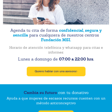
confidencial, segura y
Agenda tu cita de forma
sencilla
para cualquiera de nuestros centros
Fundación MSI.
Horario de atención telefónica y whatsapp para citas e
informes:
07:00 a 22:00 hrs.
Lunes a domingo de
Quiero hablar con una asesora
Cambia su futuro
con tu donativo
Ayuda a que mujeres de escasos recursos cuenten con un
método anticonceptivo