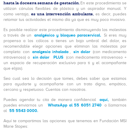
hasta la doceava semana de gestación.
En este procedimiento se
utilizan cánulas flexibles de plástico y un aspirador manual. Y
es una intervención ambulante,
como ventaja,
es decir, puedes
retomar tus actividades el mismo día ya que es muy poco invasivo.
Es posible realizar este procedimiento disminuyendo las molestias
analgésico y bloqueo paracervical.
a través de un
Si eres muy
propensa a los cólicos o tienes un bajo umbral del dolor, es
recomendable elegir opciones que eliminan las molestias por
analgesia inhalada
sin dolor
completo: con
,
(con medicamento
sin dolor
PLUS
intravenoso) o
(con medicamento intravenoso +
un espacio de recuperación exclusivo para ti y el acompañante
que elijas).
Sea cual sea la decisión que tomes, debes saber que estamos
para ayudarte y acompañarte con un trato digno, empático,
cercano y respetuoso. Cuentas con nosotras.
aquí,
Puedes agendar tu cita de manera confidencial
también
WhatsApp al 55 6051 2740
puedes enviarnos un
o llamarnos
55 5543 0000.
al
Aquí te compartimos las opciones que tenemos en Fundación MSI
Marie Stopes: