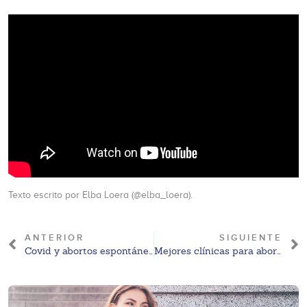
Texto escrito por Elba Loera (@elba_loera).
ANTERIOR
SIGUIENTE
Covid y abortos espontáneos
Mejores clínicas para abortar