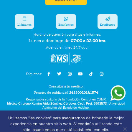
Llámanos
Escríbenos
Escríbenos
Horario de atención para citas e informes:
07:00 a 22:00 hrs.
Lunes a domingo de
Agenda en línea 24/7 aquí
Síguenos:
Consulta a tu médico.
Permiso de publicidad
243300201A1574
Responsable sanitario de la Fundación Central en CDMX:
Médico Cirujano Kamira Aída Sánchez Córdova. Ced . Prof. 5613573.
Universidad
Autónoma del Estado de Hidalgo.
Utilizamos "las cookies" para asegurarnos de brindarle la mejor
Bolsa de Trabajo
experiencia en nuestro sitio web. Si continúa utilizando este
Términos y Condiciones
sitio, asumiremos que está satisfecho con ello.