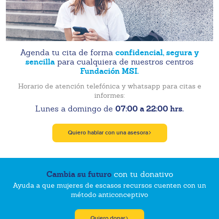
confidencial, segura y
Agenda tu cita de forma
sencilla
para cualquiera de nuestros centros
Fundación MSI.
Horario de atención telefónica y whatsapp para citas e
informes:
07:00 a 22:00 hrs.
Lunes a domingo de
Quiero hablar con una asesora
Cambia su futuro
con tu donativo
Ayuda a que mujeres de escasos recursos cuenten con un
método anticonceptivo
Quiero donar