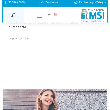
55 5543 0000
Escríbenos
Escríbenos por Telegram
Endometriosis y aborto.
En
Muy poca gente sabe que la endometriosis y el aborto
tienen una estrecha relación. En este texto profundizamos
al respecto.
Seguir leyendo