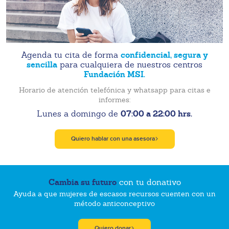
confidencial, segura y
Agenda tu cita de forma
sencilla
para cualquiera de nuestros centros
Fundación MSI.
Horario de atención telefónica y whatsapp para citas e
informes:
07:00 a 22:00 hrs.
Lunes a domingo de
Quiero hablar con una asesora
Cambia su futuro
con tu donativo
Ayuda a que mujeres de escasos recursos cuenten con un
método anticonceptivo
Quiero donar