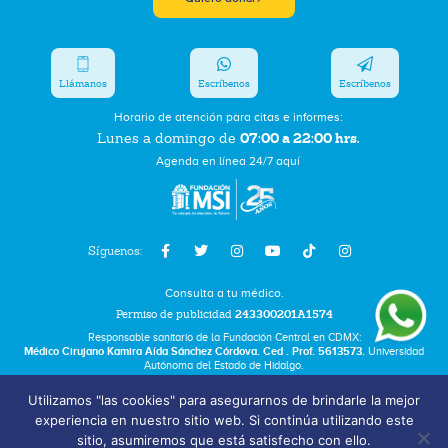
Llámanos
Escríbenos
Escríbenos
Horario de atención para citas e informes:
07:00 a 22:00 hrs.
Lunes a domingo de
Agenda en línea 24/7 aquí
Síguenos:
Consulta a tu médico.
Permiso de publicidad
243300201A1574
Responsable sanitario de la Fundación Central en CDMX:
Médico Cirujano Kamira Aída Sánchez Córdova. Ced . Prof. 5613573.
Universidad
Autónoma del Estado de Hidalgo.
Utilizamos "las cookies" para asegurarnos de brindarle la mejor
Bolsa de Trabajo
experiencia en nuestro sitio web. Si continúa utilizando este
Términos y Condiciones
sitio, asumiremos que está satisfecho con ello.