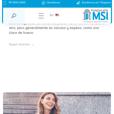
55 5543 0000
Escríbenos
Escríbenos por Telegram
¿A qué sabe el semen?
En
El semen o esperma es un fluido que está formado por un
96% de agua; su consistencia puede variar de un hombre a
otro, pero generalmente es viscoso y espeso, como una
clara de huevo.
Seguir leyendo