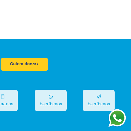
Quiero donar
ámanos
Escríbenos
Escríbenos