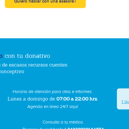
Quiero hablar con una asesora
o
con tu donativo
 de escasos recursos cuenten
conceptivo
Horario de atención para citas e informes:
07:00 a 22:00 hrs.
Lunes a domingo de
Ll
Agenda en línea 24/7 aquí
Consulta a tu médico.