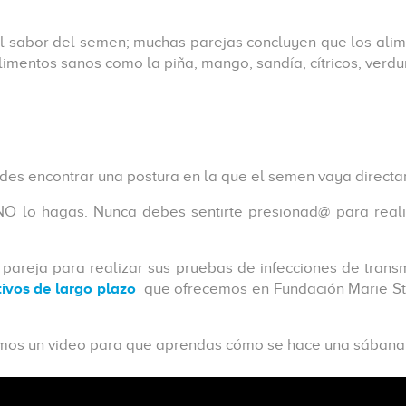
n del sabor del semen; muchas parejas concluyen que los a
limentos sanos como la piña, mango, sandía, cítricos, verdu
uedes encontrar una postura en la que el semen vaya directa
 NO lo hagas. Nunca debes sentirte presionad@ para reali
tu pareja para realizar sus pruebas de infecciones de trans
tivos de largo plazo
que ofrecemos en Fundación Marie St
jamos un video para que aprendas cómo se hace una sábana 