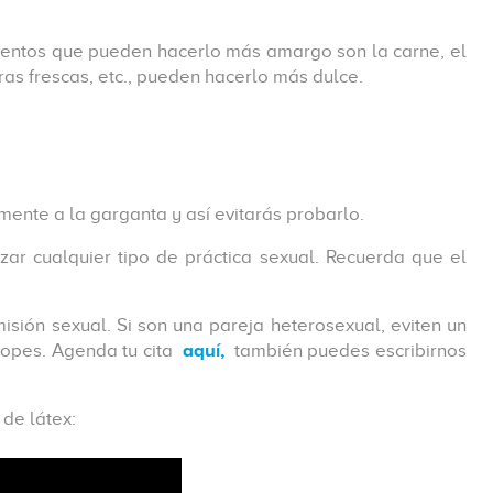
limentos que pueden hacerlo más amargo son la carne, el
ras frescas, etc., pueden hacerlo más dulce.
mente a la garganta y así evitarás probarlo.
zar cualquier tipo de práctica sexual. Recuerda que el
misión sexual. Si son una pareja heterosexual, eviten un
opes. Agenda tu cita
aquí,
también puedes escribirnos
de látex: