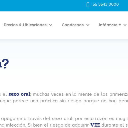
55 5543 0000
Precios & Ubicaciones
Conócenos
Infórmate +
n?
sexo oral
s el
; muchas veces en la mente de los primeriz
nque parece una práctica sin riesgo porque no hay pene
pagarse a través del sexo oral; por esta razón es muy i
VIH
na infección. Si bien el riesgo de adquirir
durante el s