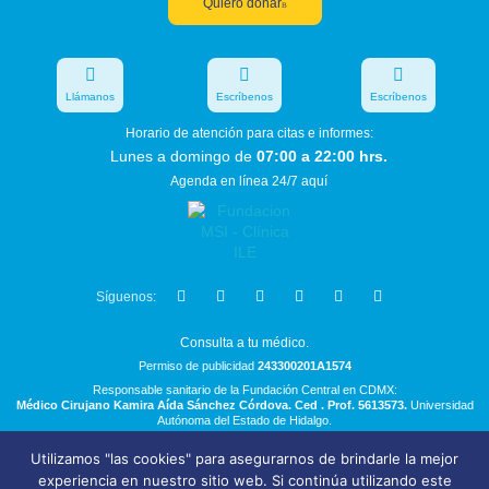
Quiero donar
Llámanos
Escríbenos
Escríbenos
Horario de atención para citas e informes:
Lunes a domingo de
07:00 a 22:00 hrs.
Agenda en línea 24/7 aquí
Síguenos:
Consulta a tu médico.
Permiso de publicidad
243300201A1574
Responsable sanitario de la Fundación Central en CDMX:
Médico Cirujano Kamira Aída Sánchez Córdova. Ced . Prof. 5613573.
Universidad
Autónoma del Estado de Hidalgo.
Utilizamos "las cookies" para asegurarnos de brindarle la mejor
Bolsa de Trabajo
experiencia en nuestro sitio web. Si continúa utilizando este
Términos y Condiciones