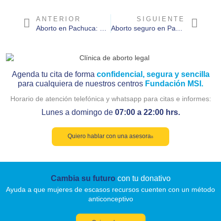
ANTERIOR
SIGUIENTE
Aborto en Pachuca: opciones legales y orientación disponible
Aborto seguro en Pachuca: qué significa y cómo se define legalmente en 2026
Agenda tu cita de forma
confidencial, segura y sencilla
para cualquiera de nuestros centros
Fundación MSI.
Horario de atención telefónica y whatsapp para citas e informes:
Lunes a domingo de
07:00 a 22:00 hrs.
Quiero hablar con una asesora
Cambia su futuro
con tu donativo
Ayuda a que mujeres de escasos recursos cuenten con un método
anticonceptivo