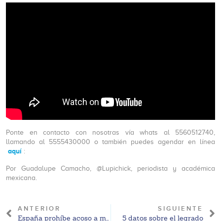
Ponte en contacto con nosotras vía whats al 5560512740,
llamando al 5555430000 o también puedes agendar en línea
aquí
:
Por Guadalupe Camacho, @Lupichick, periodista y académica
mexicana.
ANTERIOR
SIGUIENTE
España prohíbe acoso a mujeres afuera de clínicas de abortos
5 datos sobre el legrado