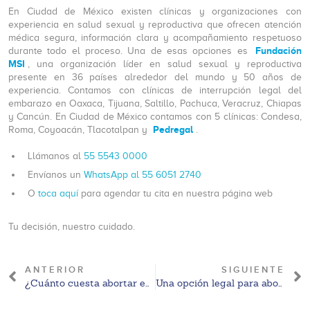
En Ciudad de México existen clínicas y organizaciones con
experiencia en salud sexual y reproductiva que ofrecen atención
médica segura, información clara y acompañamiento respetuoso
Fundación
durante todo el proceso. Una de esas opciones es
MSI
, una organización líder en salud sexual y reproductiva
presente en 36 países alrededor del mundo y 50 años de
experiencia. Contamos con clínicas de interrupción legal del
embarazo en Oaxaca, Tijuana, Saltillo, Pachuca, Veracruz, Chiapas
y Cancún. En Ciudad de México contamos con 5 clínicas: Condesa,
Pedregal
Roma, Coyoacán, Tlacotalpan y
.
Llámanos al
55 5543 0000
Envíanos un
WhatsApp al 55 6051 2740
O
toca aquí
para agendar tu cita en nuestra página web
Tu decisión, nuestro cuidado.
ANTERIOR
SIGUIENTE
¿Cuánto cuesta abortar en clínica Pedregal CDMX? Precios aproximados 2026 y factores que influyen
Una opción legal para abortar: clínica Pedregal CDMX en 2026