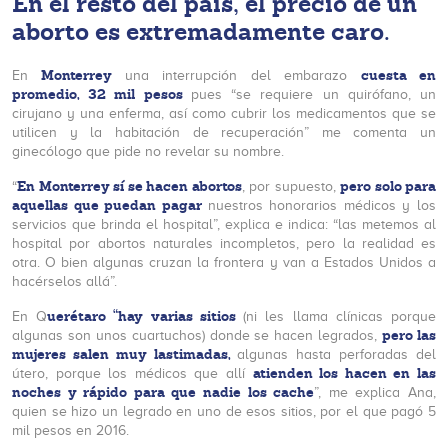
En el resto del país, el precio de un
aborto es extremadamente caro.
Monterrey
cuesta en
En
una interrupción del embarazo
promedio, 32 mil pesos
pues “se requiere un quirófano, un
cirujano y una enferma, así como cubrir los medicamentos que se
utilicen y la habitación de recuperación” me comenta un
ginecólogo que pide no revelar su nombre.
En Monterrey sí se hacen abortos
pero solo para
“
, por supuesto,
aquellas que puedan pagar
nuestros honorarios médicos y los
servicios que brinda el hospital”, explica e indica: “las metemos al
hospital por abortos naturales incompletos, pero la realidad es
otra. O bien algunas cruzan la frontera y van a Estados Unidos a
hacérselos allá”.
uerétaro “hay varias sitios
En Q
(ni les llama clínicas porque
pero las
algunas son unos cuartuchos) donde se hacen legrados,
mujeres salen muy lastimadas,
algunas hasta perforadas del
atienden los hacen en las
útero, porque los médicos que allí
noches y rápido para que nadie los cache
”, me explica Ana,
quien se hizo un legrado en uno de esos sitios, por el que pagó 5
mil pesos en 2016.