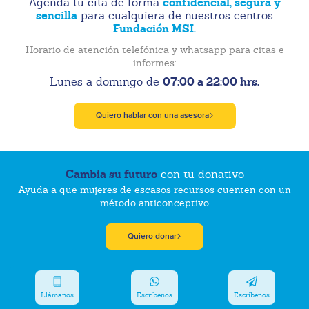
confidencial, segura y
Agenda tu cita de forma
sencilla
para cualquiera de nuestros centros
Fundación MSI.
Horario de atención telefónica y whatsapp para citas e
informes:
07:00 a 22:00 hrs.
Lunes a domingo de
Quiero hablar con una asesora
Cambia su futuro
con tu donativo
Ayuda a que mujeres de escasos recursos cuenten con un
método anticonceptivo
Quiero donar
Llámanos
Escríbenos
Escríbenos