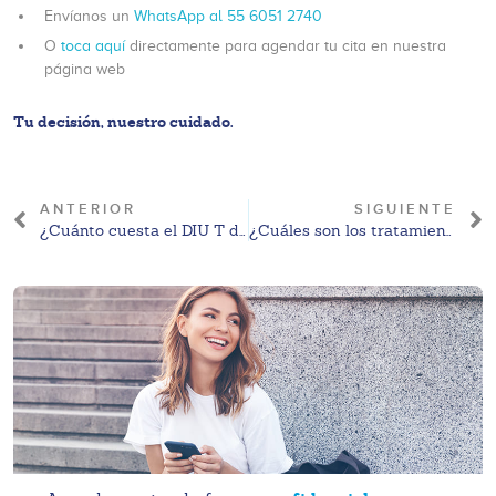
Envíanos un
WhatsApp al 55 6051 2740
O
toca aquí
directamente para agendar tu cita en nuestra
página web
Tu decisión, nuestro cuidado.
ANTERIOR
SIGUIENTE
¿Cuánto cuesta el DIU T de cobre? Precio CDMX 2026
¿Cuáles son los tratamientos disponibles para el VPH en clínicas de México?