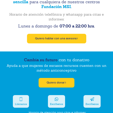
sencilla
para cualquiera de nuestros centros
Fundación MSI.
Horario de atención telefónica y whatsapp para citas e
informes:
07:00 a 22:00 hrs.
Lunes a domingo de
Quiero hablar con una asesora
Cambia su futuro
con tu donativo
Ayuda a que mujeres de escasos recursos cuenten con un
método anticonceptivo
Quiero donar
Llámanos
Escríbenos
Escríbenos
Horario de atención para citas e informes: