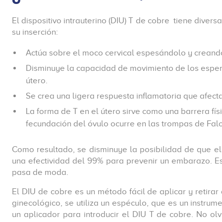
El dispositivo intrauterino (DIU) T de cobre tiene dive
su inserción:
Actúa sobre el moco cervical espesándolo y creando 
Disminuye la capacidad de movimiento de los espermat
útero.
Se crea una ligera respuesta inflamatoria que afect
La forma de T en el útero sirve como una barrera fí
fecundación del óvulo ocurre en las trompas de Falo
Como resultado, se disminuye la posibilidad de que el
una efectividad del 99% para prevenir un embarazo. Es 
pasa de moda.
El DIU de cobre es un método fácil de aplicar y retira
ginecológico, se utiliza un espéculo, que es un instru
un aplicador para introducir el DIU T de cobre. No ol