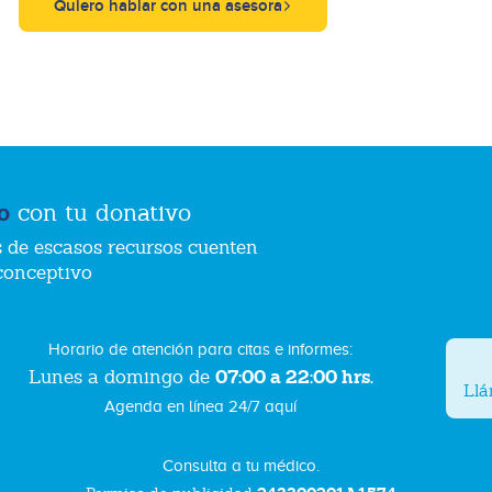
Quiero hablar con una asesora
o
con tu donativo
 de escasos recursos cuenten
conceptivo
Horario de atención para citas e informes:
07:00 a 22:00 hrs.
Lunes a domingo de
Ll
Agenda en línea 24/7 aquí
Consulta a tu médico.