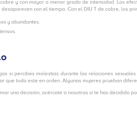
 cobre y con mayor o menor grado de intensidad. Los efe
desaparecen con el tiempo. Con el DIU T de cobre, los pri
gos y abundantes.
tensos.
do
jas si percibes molestias durante las relaciones sexuale
car que todo este en orden. Algunas mujeres prueban difer
r una decisión, acércate a nosotras si te has decidido po