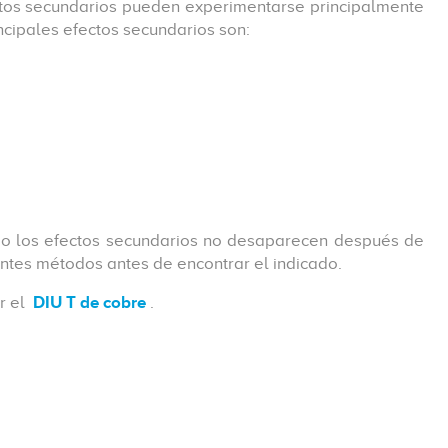
ctos secundarios pueden experimentarse principalmente
ncipales efectos secundarios son:
s o los efectos secundarios no desaparecen después de
entes métodos antes de encontrar el indicado.
r el
DIU T de cobre
.