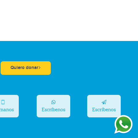
Quiero donar
ámanos
Escríbenos
Escríbenos