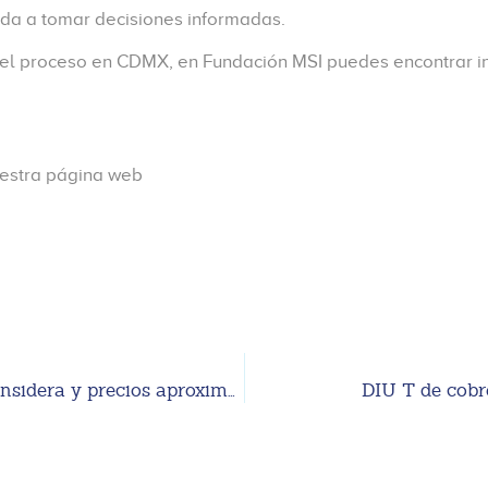
uda a tomar decisiones informadas.
 el proceso en CDMX, en Fundación MSI puedes encontrar inf
uestra página web
Aborto quirúrgico en CDMX: qué es, cuándo se considera y precios aproximados 2026
DIU T de cobr