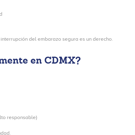
ad
na interrupción del embarazo segura es un derecho.
almente en CDMX?
to responsable)
udad.