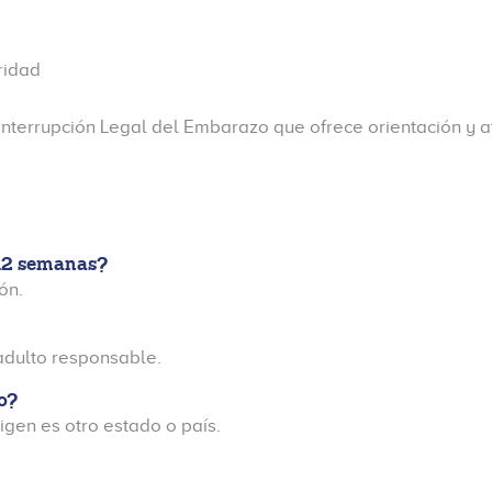
ridad
 Interrupción Legal del Embarazo que ofrece orientación y 
 12 semanas?
ón.
adulto responsable.
o?
rigen es otro estado o país.