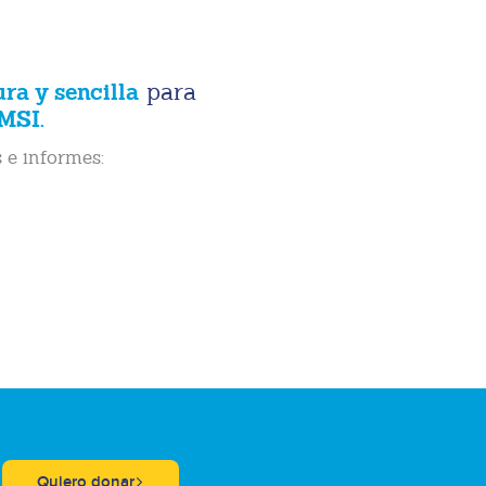
ura y sencilla
para
MSI.
 e informes:
Quiero donar