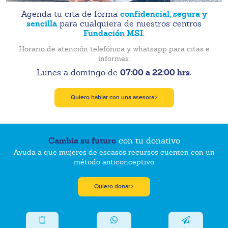
confidencial, segura y
Agenda tu cita de forma
sencilla
para cualquiera de nuestros centros
Fundación MSI.
Horario de atención telefónica y whatsapp para citas e
informes:
07:00 a 22:00 hrs.
Lunes a domingo de
Quiero hablar con una asesora
Cambia su futuro
con tu donativo
Ayuda a que mujeres de escasos recursos cuenten con un
método anticonceptivo
Quiero donar