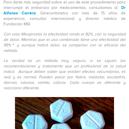
Para darte más seguridad sobre el uso de este procedimiento para
Dr
interrumpir el embarazo por medicamentos, consultamos al
Alfonso Carrera
Gineconbstetra con más de 15 años de
experiencia, consultor internacional y director médico de
Fundación MSI:
Con solo
Misoprosto
l la efectividad ronda el 82%, con la seguridad
de dolor. Mientras que el uso combinado tiene una efectividad del
*
99%
y aunque habrá dolor, se compensa con la eficacia del
método.
La verdad es un método muy seguro, si se siguen las
recomendaciones y tratamiento que un profesional de la salud
indicó. Aunque deben saber que existen efectos secundarios, es
real y es normal. Pueden pasar por fiebre, malestar, escalofrío,
diarrea, náusea, vómito, cólicos. Cada cuerpo es diferente y
reacciona diferente.