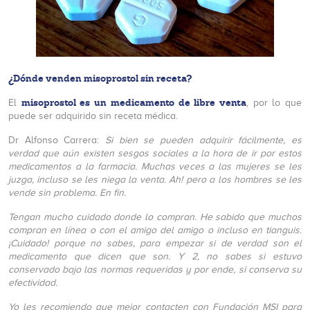
¿Dónde venden misoprostol sin receta?
misoprostol es un medicamento de libre venta
El
, por lo que
puede ser adquirido sin receta médica.
Dr Alfonso Carrera:
Si bien se pueden adquirir fácilmente, es
verdad que aún existen sesgos sociales a la hora de ir por estos
medicamentos a la farmacia. Muchas veces a las mujeres se les
juzga, incluso se les niega la venta. Ah! pero a los hombres se les
vende sin problema. En fin.
Tengan mucho cuidado donde lo compran. He sabido que muchos
compran en línea o con el amigo del amigo o incluso en tianguis.
¡Cuidado! porque no sabes, para empezar si de verdad son el
medicamento que dicen que son. Y 2, no sabes si estuvo
conservado bajo las normas requeridas y por ende, si conserva su
efectividad.
Yo les recomiendo que mejor contacten con Fundación MSI para