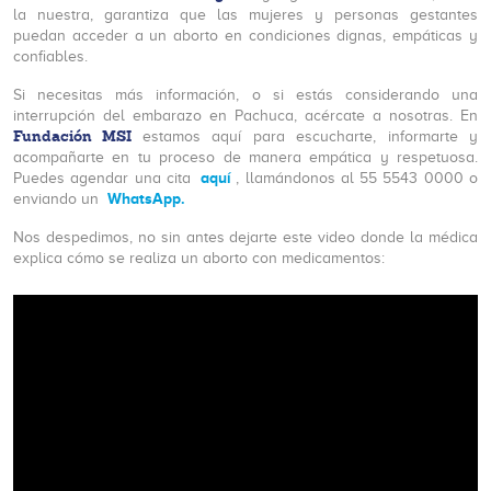
la nuestra, garantiza que las mujeres y personas gestantes
puedan acceder a un aborto en condiciones dignas, empáticas y
confiables.
Si necesitas más información, o si estás considerando una
interrupción del embarazo en Pachuca, acércate a nosotras. En
Fundación MSI
estamos aquí para escucharte, informarte y
acompañarte en tu proceso de manera empática y respetuosa.
aquí
Puedes agendar una cita
, llamándonos al 55 5543 0000 o
WhatsApp.
enviando un
Nos despedimos, no sin antes dejarte este video donde la médica
explica cómo se realiza un aborto con medicamentos: