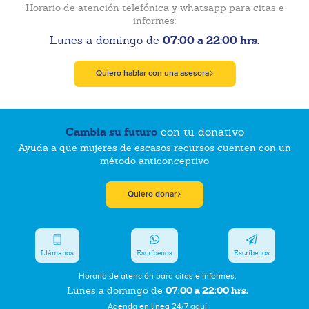
Horario de atención telefónica y whatsapp para citas e
informes:
07:00 a 22:00 hrs.
Lunes a domingo de
Quiero hablar con una asesora
Cambia su futuro
con tu donativo
Ayuda a que mujeres de escasos recursos cuenten con un
método anticonceptivo
Quiero donar
Llámanos
Escríbenos
Escríbenos
Horario de atención para citas e informes:
07:00 a 22:00 hrs.
Lunes a domingo de
Agenda en línea 24/7 aquí