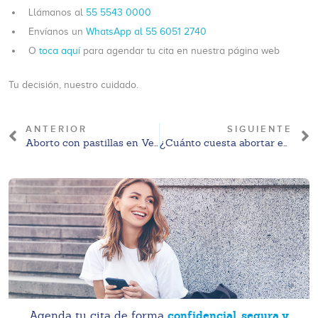
Llámanos al
55 5543 0000
Envíanos un
WhatsApp al 55 6051 2740
O
toca aquí
para agendar tu cita en nuestra página web
Tu decisión, nuestro cuidado.
ANTERIOR
SIGUIENTE
Aborto con pastillas en Veracruz: información general, precios 2026 y marco legal
¿Cuánto cuesta abortar en Pachuca? Precios aproximados 2026 y factores que influyen
confidencial, segura y
Agenda tu cita de forma