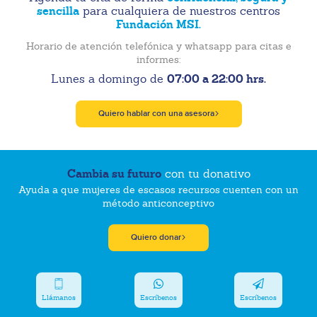
sencilla
para cualquiera de nuestros centros
Fundación MSI.
Horario de atención telefónica y whatsapp para citas e
informes:
07:00 a 22:00 hrs.
Lunes a domingo de
Quiero hablar con una asesora
Cambia su futuro
con tu donativo
Ayuda a que mujeres de escasos recursos cuenten con un
método anticonceptivo
Quiero donar
Llámanos
Escríbenos
Escríbenos