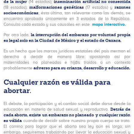
de la mujer
inseminación artificial no consentida
(14 estados);
malformaciones genéticas
razones
(18 estados);
(17 estados) y
socioeconómicas
; ésta última, tan relevante como las demás, se
encuentra aprobada únicamente en 3 estados de la República.
mapa interactivo.
Consulta cada estado y sus causales en este
la interrupción del embarazo por voluntad propia
Por otro lado,
es legal solo en la Ciudad de México y el estado de Oaxaca.
Es un hecho que los marcos jurídicos estatales del país merman el
derecho a decidir de manera libre; apostando así por
maternidades no planeadas e hij@s traídos a un contexto
adverso para su crianza, desarrollo y educación.
probablemente
Cualquier razón es válida para
abortar.
El debate, la participación y el cambio social debe darse desde la
Detrás de
educación en materia de salud sexual y reproductiva.
cada aborto, existe un embarazo no planeado
y cualquier razón
es válida
cuando de decidir sobre nuestro propio cuerpo se trata.
El camino para lograr que el aborto sea ley aún es largo; sin
embargo, seguiremos trabajando por llevar la educación sexual y