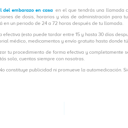
al del embarazo en casa
en el que tendrás una llamada c
aciones de dosis, horarios y vías de administración para t
ará en un periodo de 24 a 72 horas después de tu llamada.
fectiva (esto puede tardar entre 15 y hasta 30 días después
storial médico, medicamentos y envío gratuito hasta donde t
izar tu procedimiento de forma efectiva y completamente s
ás sola, cuentas siempre con nosotras.
. No constituye publicidad ni promueve la automedicación. 