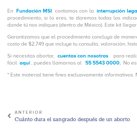
En
Fundación MSI
contamos con la
interrupción leg
procedimiento, si lo eres, te daremos todas las indic
donde tú nos indiques (dentro de México). Este kit lleg
Garantizamos que el procedimiento concluya de manera e
costo de $2,749 que incluye tu consulta, valoración, hi
Si necesitas abortar,
cuentas con nosotras
para real
fácil
aquí
, puedes llamarnos al
55 5543 0000.
No est
* Este material tiene fines exclusivamente informativos
ANTERIOR
Cuánto dura el sangrado después de un aborto