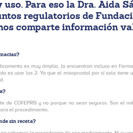
uso. Para eso la Dra. Aida S
untos regulatorios de Fundac
 nos comparte información va
armacias?
edicamento es muy ámplia, la encuentran incluso en Farmac
 es usar los 2. Ya que el misoprostol por sí solo tiene 
d.
ta?
arte de COFEPRIS y no porque no sean seguros. Son el mét
ara el procedimiento.
nde sin receta?
e no sabemos la procedencia de ese medicamento. Ni su ve