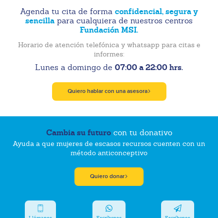
confidencial, segura y
Agenda tu cita de forma
sencilla
para cualquiera de nuestros centros
Fundación MSI.
Horario de atención telefónica y whatsapp para citas e
informes:
07:00 a 22:00 hrs.
Lunes a domingo de
Quiero hablar con una asesora
Cambia su futuro
con tu donativo
Ayuda a que mujeres de escasos recursos cuenten con un
método anticonceptivo
Quiero donar
Llámanos
Escríbenos
Escríbenos