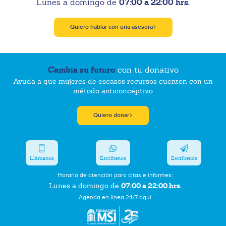
07:00 a 22:00 hrs.
Lunes a domingo de
Quiero hablar con una asesora
Cambia su futuro
con tu donativo
Ayuda a que mujeres de escasos recursos cuenten con un
método anticonceptivo
Quiero donar
Llámanos
Escríbenos
Escríbenos
Horario de atención para citas e informes:
07:00 a 22:00 hrs.
Lunes a domingo de
Agenda en línea 24/7 aquí