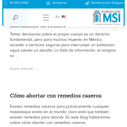
55 5543 0000
Escríbenos
Escríbenos por Telegram
El lado oscuro de los abortos
clandestinos: cifras alarmantes de
En
mortalidad en México
Tomar decisiones sobre el propio cuerpo es un derecho
fundamental, pero para muchas mujeres en México,
acceder a servicios seguros para interrumpir un embarazo
sigue siendo un desafío. La falta de información, el estigma
so ...
Seguir leyendo
Cómo abortar con remedios caseros
Existen remedios caseros para prácticamente cualquier
malestaque exista en el mundo; claro está que también
existen remedios para abortar. En este blog hablaremos
sobre cómo abortar con remedios caseros.