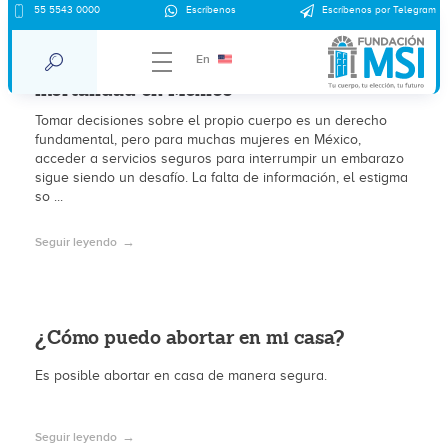
55 5543 0000
Escríbenos
Escríbenos por Telegram
El lado oscuro de los abortos
clandestinos: cifras alarmantes de
En
mortalidad en México
Tomar decisiones sobre el propio cuerpo es un derecho
fundamental, pero para muchas mujeres en México,
acceder a servicios seguros para interrumpir un embarazo
sigue siendo un desafío. La falta de información, el estigma
so ...
Seguir leyendo
¿Cómo puedo abortar en mi casa?
Es posible abortar en casa de manera segura.
Seguir leyendo