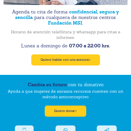
confidencial, segura y
Agenda tu cita de forma
sencilla
para cualquiera de nuestros centros
Fundación MSI.
Horario de atención telefónica y whatsapp para citas e
informes:
07:00 a 22:00 hrs.
Lunes a domingo de
Quiero hablar con una asesora
Cambia su futuro
con tu donativo
Ayuda a que mujeres de escasos recursos cuenten con un
método anticonceptivo
Quiero donar