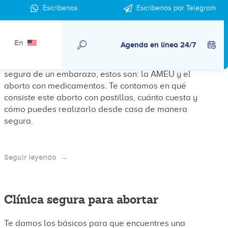
Escríbenos
Escríbenos por Telegram
¿Cuánto cuesta un aborto con
pastillas?
En
Agenda en línea 24/7
La OMS avala 2 protocolos para la interrupción
segura de un embarazo, estos son: la AMEU y el
aborto con medicamentos. Te contamos en qué
consiste este aborto con pastillas, cuánto cuesta y
cómo puedes realizarlo desde casa de manera
segura.
Seguir leyendo
Clínica segura para abortar
Te damos los básicos para que encuentres una