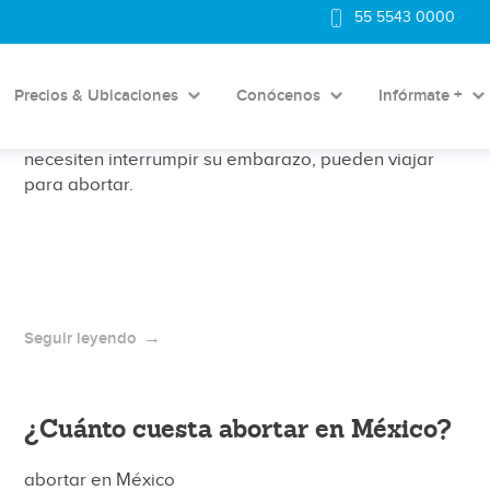
55 5543 0000
Decreto: mujeres de EU pueden
viajar para abortar
Precios & Ubicaciones
Conócenos
Infórmate +
Por decreto del presidente de E.U.A, las mujeres que
necesiten interrumpir su embarazo, pueden viajar
para abortar.
Seguir leyendo
¿Cuánto cuesta abortar en México?
abortar en México