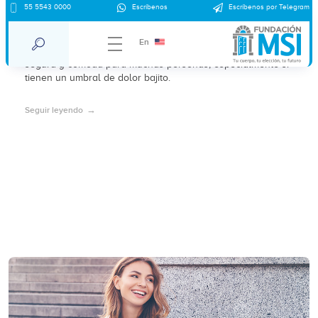
55 5543 0000
Escríbenos
Escríbenos por Telegram
Aborto sin dolor
En
Descubre por qué la AMEU con sedación es una alternativa
segura y cómoda para muchas personas, especialmente si
tienen un umbral de dolor bajito.
Seguir leyendo