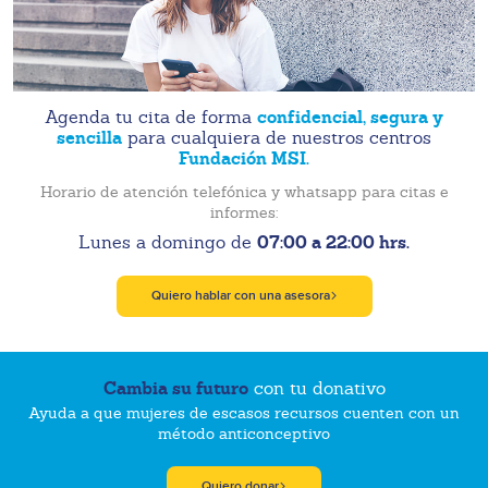
confidencial, segura y
Agenda tu cita de forma
sencilla
para cualquiera de nuestros centros
Fundación MSI.
Horario de atención telefónica y whatsapp para citas e
informes:
07:00 a 22:00 hrs.
Lunes a domingo de
Quiero hablar con una asesora
Cambia su futuro
con tu donativo
Ayuda a que mujeres de escasos recursos cuenten con un
método anticonceptivo
Quiero donar