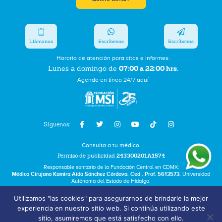
Llámanos
Escríbenos
Escríbenos
Horario de atención para citas e informes:
07:00 a 22:00 hrs.
Lunes a domingo de
Agenda en línea 24/7 aquí
Síguenos:
Consulta a tu médico.
Permiso de publicidad
243300201A1574
Responsable sanitario de la Fundación Central en CDMX:
Médico Cirujano Kamira Aída Sánchez Córdova. Ced . Prof. 5613573.
Universidad
Autónoma del Estado de Hidalgo.
Utilizamos "las cookies" para asegurarnos de brindarle la mejor
Bolsa de Trabajo
experiencia en nuestro sitio web. Si continúa utilizando este
Términos y Condiciones
sitio, asumiremos que está satisfecho con ello.