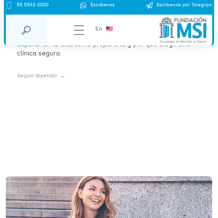
55 5543 0000
Escríbenos
Escríbenos por Telegram
¿Puedo abortar si estoy sola en CDMX?
En
Abortar sola en CDMX es posible y legal. Conoce qué
esperar en tu cita, cómo prepararte y por qué elegir una
clínica segura.
Seguir leyendo