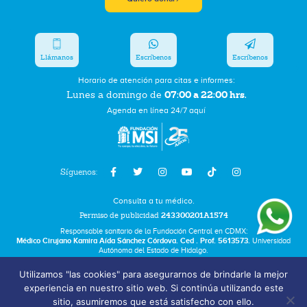
Llámanos
Escríbenos
Escríbenos
Horario de atención para citas e informes:
07:00 a 22:00 hrs.
Lunes a domingo de
Agenda en línea 24/7 aquí
Síguenos:
Consulta a tu médico.
Permiso de publicidad
243300201A1574
Responsable sanitario de la Fundación Central en CDMX:
Médico Cirujano Kamira Aída Sánchez Córdova. Ced . Prof. 5613573.
Universidad
Autónoma del Estado de Hidalgo.
Utilizamos "las cookies" para asegurarnos de brindarle la mejor
Bolsa de Trabajo
experiencia en nuestro sitio web. Si continúa utilizando este
Términos y Condiciones
sitio, asumiremos que está satisfecho con ello.