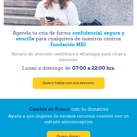
confidencial, segura y
Agenda tu cita de forma
sencilla
para cualquiera de nuestros centros
Fundación MSI.
Horario de atención telefónica y whatsapp para citas e
informes:
07:00 a 22:00 hrs.
Lunes a domingo de
Quiero hablar con una asesora
Cambia su futuro
con tu donativo
Ayuda a que mujeres de escasos recursos cuenten con un
método anticonceptivo
Quiero donar