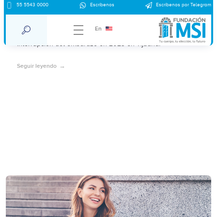
55 5543 0000
Escríbenos
Escríbenos por Telegram
¿Cuánto cuesta abortar en Tijuana?
En
El día de hoy te hablaremos sobre el costo de una
interrupción del embarazo en 2023 en Tijuana.
Seguir leyendo