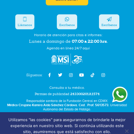
Llámanos
Escríbenos
Escríbenos
Horario de atención para citas e informes:
07:00 a 22:00 hrs.
Lunes a domingo de
Agenda en línea 24/7 aquí
Síguenos:
Consulta a tu médico.
Permiso de publicidad
243300201A1574
Responsable sanitario de la Fundación Central en CDMX:
Médico Cirujano Kamira Aída Sánchez Córdova. Ced . Prof. 5613573.
Universidad
Autónoma del Estado de Hidalgo.
Utilizamos "las cookies" para asegurarnos de brindarle la mejor
Bolsa de Trabajo
experiencia en nuestro sitio web. Si continúa utilizando este
Términos y Condiciones
sitio, asumiremos que está satisfecho con ello.