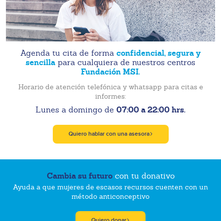
confidencial, segura y
Agenda tu cita de forma
sencilla
para cualquiera de nuestros centros
Fundación MSI.
Horario de atención telefónica y whatsapp para citas e
informes:
07:00 a 22:00 hrs.
Lunes a domingo de
Quiero hablar con una asesora
Cambia su futuro
con tu donativo
Ayuda a que mujeres de escasos recursos cuenten con un
método anticonceptivo
Quiero donar