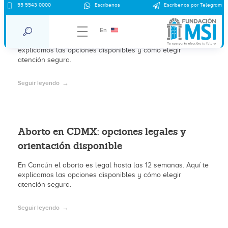
Aborto en Cancún: opciones legales y
55 5543 0000
Escríbenos
Escríbenos por Telegram
orientación disponible
En
En Cancún el aborto es legal hasta las 12 semanas. Aquí te
explicamos las opciones disponibles y cómo elegir
atención segura.
Seguir leyendo
Aborto en CDMX: opciones legales y
orientación disponible
En Cancún el aborto es legal hasta las 12 semanas. Aquí te
explicamos las opciones disponibles y cómo elegir
atención segura.
Seguir leyendo