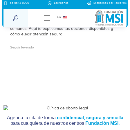
Aborto en clínica Condesa – CDMX: una
55 5543 0000
Escríbenos
Escríbenos por Telegram
opción legal y orientación disponible
En
En la Ciudad de México el aborto es legal hasta las 12
semanas. Aquí te explicamos las opciones disponibles y
cómo elegir atención segura.
Seguir leyendo
Agenda tu cita de forma
confidencial, segura y sencilla
para cualquiera de nuestros centros
Fundación MSI.