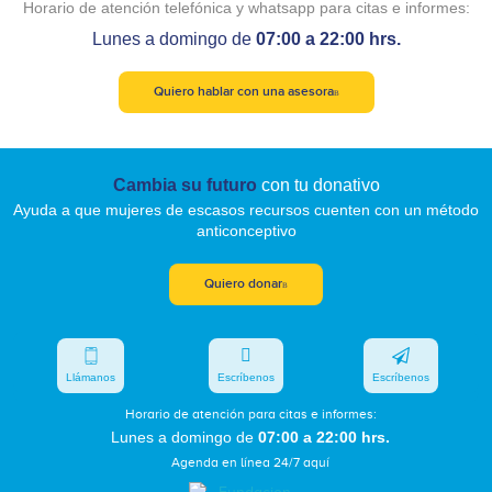
Horario de atención telefónica y whatsapp para citas e informes:
Lunes a domingo de
07:00 a 22:00 hrs.
Quiero hablar con una asesora
Cambia su futuro
con tu donativo
Ayuda a que mujeres de escasos recursos cuenten con un método
anticonceptivo
Quiero donar
Llámanos
Escríbenos
Escríbenos
Horario de atención para citas e informes:
Lunes a domingo de
07:00 a 22:00 hrs.
Agenda en línea 24/7 aquí