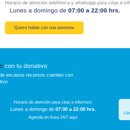
Horario de atención telefónica y whatsapp para citas e in
Lunes a domingo de
07:00 a 22:00 hrs.
Quiero hablar con una asesora
o
con tu donativo
de escasos recursos cuenten con
tivo
Horario de atención para citas e informes:
Lunes a domingo de
07:00 a 22:00 hrs.
Ll
Agenda en línea 24/7 aquí