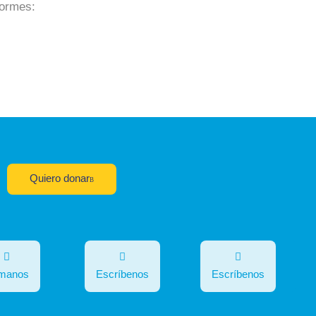
formes:
Quiero donar
ámanos
Escríbenos
Escríbenos