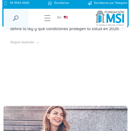
Aborto seguro en Saltillo: qué significa y
55 5543 0000
Escríbenos
Escríbenos por Telegram
cómo se define legalmente en 2026
En
Conoce qué se considera aborto seguro en Saltillo, cómo lo
define la ley y qué condiciones protegen tu salud en 2026.
Seguir leyendo