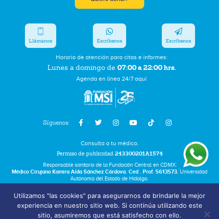
Llámanos
Escríbenos
Escríbenos
Horario de atención para citas e informes:
07:00 a 22:00 hrs.
Lunes a domingo de
Agenda en línea 24/7 aquí
Síguenos:
Consulta a tu médico.
Permiso de publicidad
243300201A1574
Responsable sanitario de la Fundación Central en CDMX:
Médico Cirujano Kamira Aída Sánchez Córdova. Ced . Prof. 5613573.
Universidad
Autónoma del Estado de Hidalgo.
Utilizamos "las cookies" para asegurarnos de brindarle la mejor
Bolsa de Trabajo
experiencia en nuestro sitio web. Si continúa utilizando este
Términos y Condiciones
sitio, asumiremos que está satisfecho con ello.