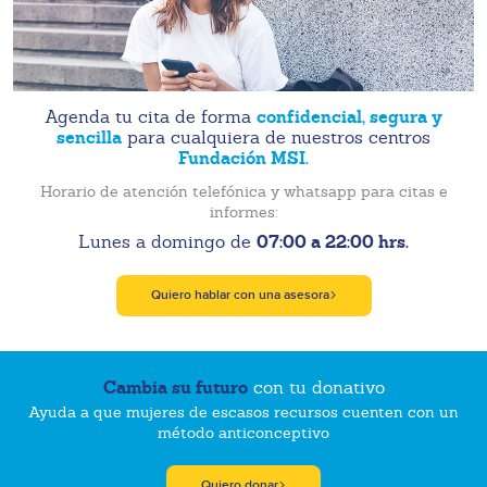
confidencial, segura y
Agenda tu cita de forma
sencilla
para cualquiera de nuestros centros
Fundación MSI.
Horario de atención telefónica y whatsapp para citas e
informes:
07:00 a 22:00 hrs.
Lunes a domingo de
Quiero hablar con una asesora
Cambia su futuro
con tu donativo
Ayuda a que mujeres de escasos recursos cuenten con un
método anticonceptivo
Quiero donar