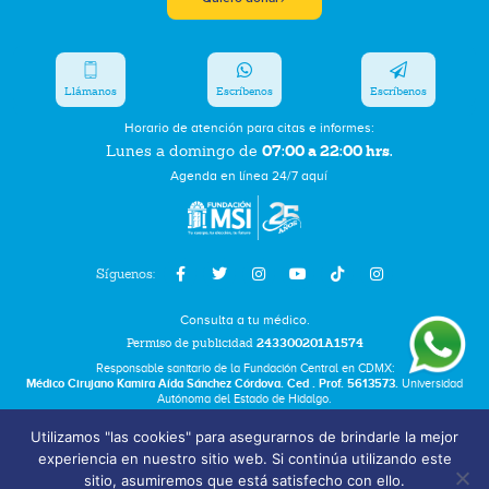
Llámanos
Escríbenos
Escríbenos
Horario de atención para citas e informes:
07:00 a 22:00 hrs.
Lunes a domingo de
Agenda en línea 24/7 aquí
Síguenos:
Consulta a tu médico.
Permiso de publicidad
243300201A1574
Responsable sanitario de la Fundación Central en CDMX:
Médico Cirujano Kamira Aída Sánchez Córdova. Ced . Prof. 5613573.
Universidad
Autónoma del Estado de Hidalgo.
Utilizamos "las cookies" para asegurarnos de brindarle la mejor
Bolsa de Trabajo
experiencia en nuestro sitio web. Si continúa utilizando este
Términos y Condiciones
sitio, asumiremos que está satisfecho con ello.