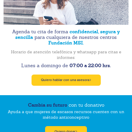
confidencial, segura y
Agenda tu cita de forma
sencilla
para cualquiera de nuestros centros
Fundación MSI.
Horario de atención telefónica y whatsapp para citas e
informes:
07:00 a 22:00 hrs.
Lunes a domingo de
Quiero hablar con una asesora
Cambia su futuro
con tu donativo
Ayuda a que mujeres de escasos recursos cuenten con un
método anticonceptivo
Quiero donar