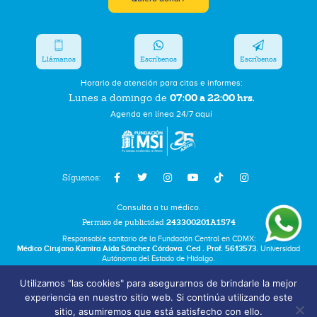
Llámanos
Escríbenos
Escríbenos
Horario de atención para citas e informes:
07:00 a 22:00 hrs.
Lunes a domingo de
Agenda en línea 24/7 aquí
Síguenos:
Consulta a tu médico.
Permiso de publicidad
243300201A1574
Responsable sanitario de la Fundación Central en CDMX:
Médico Cirujano Kamira Aída Sánchez Córdova. Ced . Prof. 5613573.
Universidad
Autónoma del Estado de Hidalgo.
Utilizamos "las cookies" para asegurarnos de brindarle la mejor
Bolsa de Trabajo
experiencia en nuestro sitio web. Si continúa utilizando este
Términos y Condiciones
sitio, asumiremos que está satisfecho con ello.