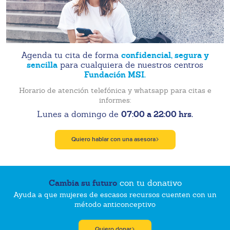
confidencial, segura y
Agenda tu cita de forma
sencilla
para cualquiera de nuestros centros
Fundación MSI.
Horario de atención telefónica y whatsapp para citas e
informes:
07:00 a 22:00 hrs.
Lunes a domingo de
Quiero hablar con una asesora
Cambia su futuro
con tu donativo
Ayuda a que mujeres de escasos recursos cuenten con un
método anticonceptivo
Quiero donar