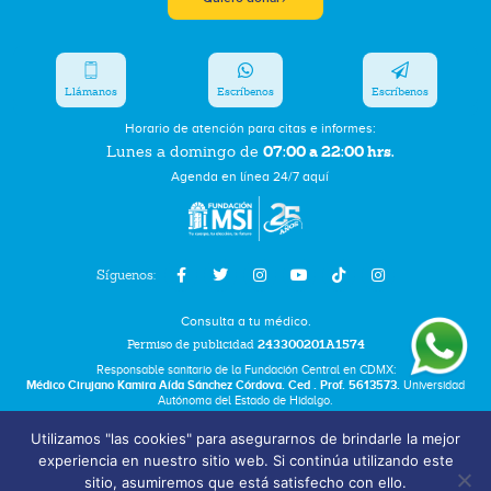
Llámanos
Escríbenos
Escríbenos
Horario de atención para citas e informes:
07:00 a 22:00 hrs.
Lunes a domingo de
Agenda en línea 24/7 aquí
Síguenos:
Consulta a tu médico.
Permiso de publicidad
243300201A1574
Responsable sanitario de la Fundación Central en CDMX:
Médico Cirujano Kamira Aída Sánchez Córdova. Ced . Prof. 5613573.
Universidad
Autónoma del Estado de Hidalgo.
Utilizamos "las cookies" para asegurarnos de brindarle la mejor
Bolsa de Trabajo
experiencia en nuestro sitio web. Si continúa utilizando este
Términos y Condiciones
sitio, asumiremos que está satisfecho con ello.