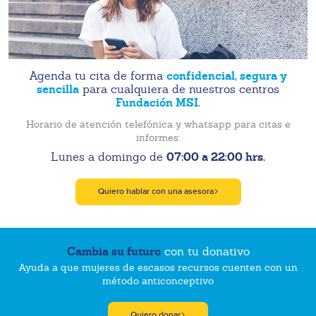
confidencial, segura y
Agenda tu cita de forma
sencilla
para cualquiera de nuestros centros
Fundación MSI.
Horario de atención telefónica y whatsapp para citas e
informes:
07:00 a 22:00 hrs.
Lunes a domingo de
Quiero hablar con una asesora
Cambia su futuro
con tu donativo
Ayuda a que mujeres de escasos recursos cuenten con un
método anticonceptivo
Quiero donar