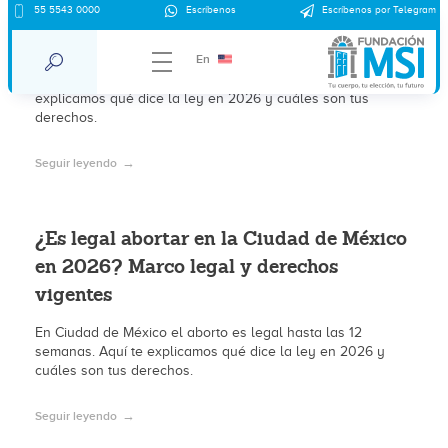
¿Es legal abortar en Cancún en 2026?
55 5543 0000
Escríbenos
Escríbenos por Telegram
Marco legal y derechos vigentes
En
En Cancún el aborto es legal hasta las 12 semanas. Aquí te
explicamos qué dice la ley en 2026 y cuáles son tus
derechos.
Seguir leyendo
¿Es legal abortar en la Ciudad de México
en 2026? Marco legal y derechos
vigentes
En Ciudad de México el aborto es legal hasta las 12
semanas. Aquí te explicamos qué dice la ley en 2026 y
cuáles son tus derechos.
Seguir leyendo