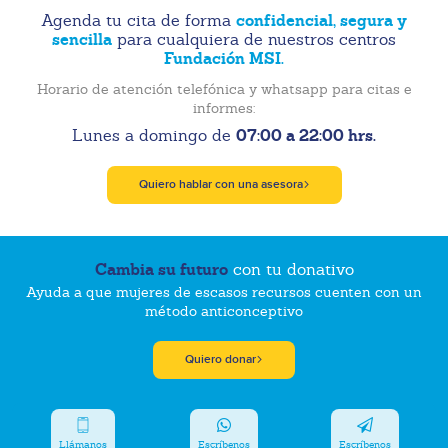
confidencial, segura y
Agenda tu cita de forma
sencilla
para cualquiera de nuestros centros
Fundación MSI.
Horario de atención telefónica y whatsapp para citas e
informes:
07:00 a 22:00 hrs.
Lunes a domingo de
Quiero hablar con una asesora
Cambia su futuro
con tu donativo
Ayuda a que mujeres de escasos recursos cuenten con un
método anticonceptivo
Quiero donar
Llámanos
Escríbenos
Escríbenos