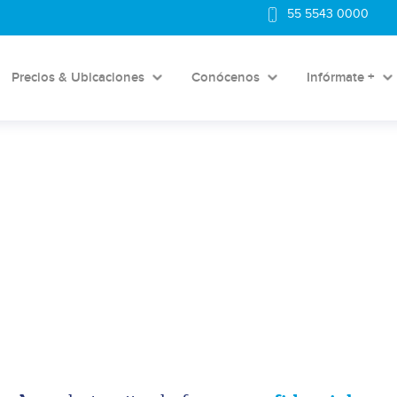
55 5543 0000
Precios & Ubicaciones
Conócenos
Infórmate +