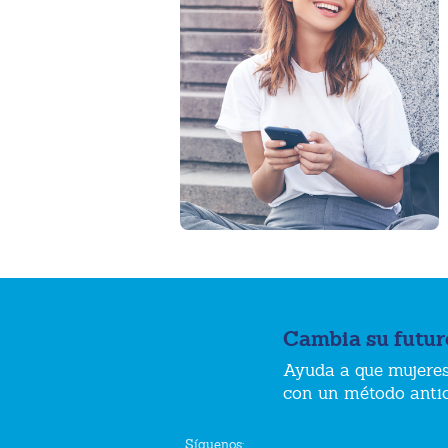
Cambia su futur
Ayuda a que mujeres
con un método anti
Síguenos: