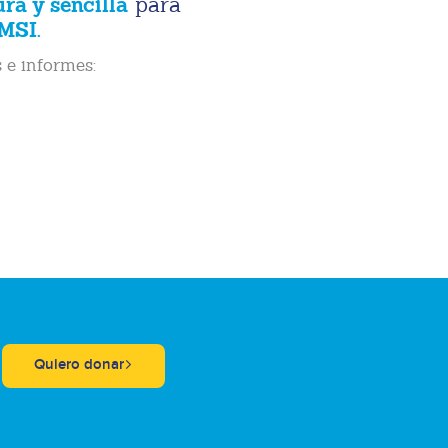
ura y sencilla
para
MSI.
 e informes:
Quiero donar