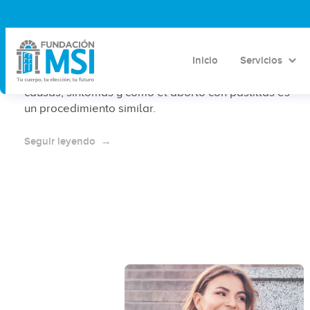
Qué es un aborto espontáneo
Inicio
Servicios
El aborto espontáneo es la pérdida natural de un
embarazo antes de las 20 semanas. Descubre sus
causas, síntomas y cómo el aborto con pastillas es
un procedimiento similar.
Seguir leyendo