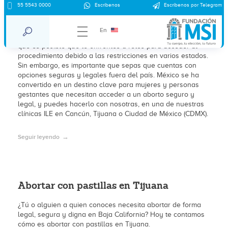
55 5543 0000
Escríbenos
Escríbenos por Telegram
Aborto en Estados Unidos
En
¿Necesitas un aborto y vives en Estados Unidos? Sabemos
que es posible que te enfrentes a retos para acceder al
procedimiento debido a las restricciones en varios estados.
Sin embargo, es importante que sepas que cuentas con
opciones seguras y legales fuera del país. México se ha
convertido en un destino clave para mujeres y personas
gestantes que necesitan acceder a un aborto seguro y
legal, y puedes hacerlo con nosotras, en una de nuestras
clínicas ILE en Cancún, Tijuana o Ciudad de México (CDMX).
Seguir leyendo
Abortar con pastillas en Tijuana
¿Tú o alguien a quien conoces necesita abortar de forma
legal, segura y digna en Baja California? Hoy te contamos
cómo es abortar con pastillas en Tijuana.