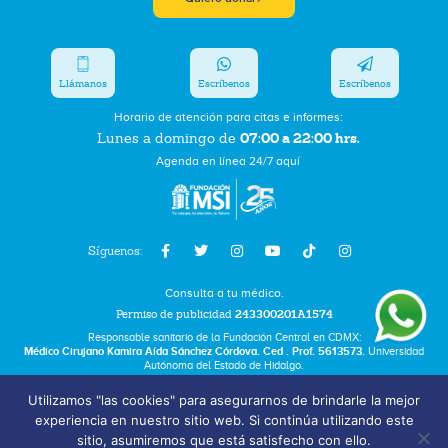
Llámanos
Escríbenos
Escríbenos
Horario de atención para citas e informes:
07:00 a 22:00 hrs.
Lunes a domingo de
Agenda en línea 24/7 aquí
Síguenos:
Consulta a tu médico.
Permiso de publicidad
243300201A1574
Responsable sanitario de la Fundación Central en CDMX:
Médico Cirujano Kamira Aída Sánchez Córdova. Ced . Prof. 5613573.
Universidad
Autónoma del Estado de Hidalgo.
Utilizamos "las cookies" para asegurarnos de brindarle la mejor
Bolsa de Trabajo
experiencia en nuestro sitio web. Si continúa utilizando este
Términos y Condiciones
sitio, asumiremos que está satisfecho con ello.