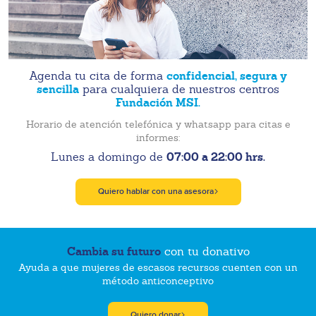
confidencial, segura y
Agenda tu cita de forma
sencilla
para cualquiera de nuestros centros
Fundación MSI.
Horario de atención telefónica y whatsapp para citas e
informes:
07:00 a 22:00 hrs.
Lunes a domingo de
Quiero hablar con una asesora
Cambia su futuro
con tu donativo
Ayuda a que mujeres de escasos recursos cuenten con un
método anticonceptivo
Quiero donar