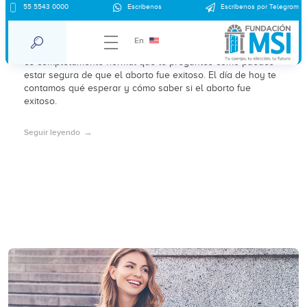
55 5543 0000
Escríbenos
Escríbenos por Telegram
¿Cómo saber si el aborto fue exitoso?
En
Si has decidido interrumpir tu embarazo usando pastillas,
es completamente normal que te preguntes cómo puedes
estar segura de que el aborto fue exitoso. El día de hoy te
contamos qué esperar y cómo saber si el aborto fue
exitoso.
Seguir leyendo